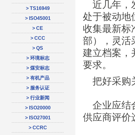
近几年，发
> TS16949
处于被动地
> ISO45001
收集最新标
> CE
部），灵活
> CCC
> QS
建立档案，
> 环境标志
要求。
> 煤安标志
> 有机产品
把好采购
> 服务认证
> 行业新闻
企业应结合
> ISO20000
供应商评价
> ISO27001
> CCRC