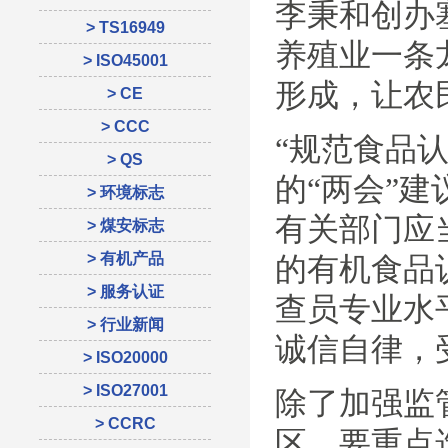
李秉和创办
> TS16949
养殖业一条
> ISO45001
形成，让农
> CE
> CCC
“规范食品
> QS
的“两会”
> 环境标志
有关部门应
> 煤安标志
> 有机产品
的有机食品
> 服务认证
查员专业水
> 行业新闻
诚信自律，
> ISO20000
> ISO27001
除了加强监
> CCRC
区，要重点