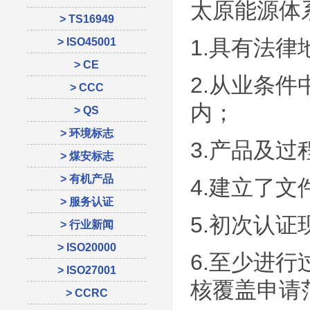
太原能源体
> TS16949
1.具有法律
> ISO45001
> CE
2.从业条
> CCC
内；
> QS
> 环境标志
3.产品及
> 煤安标志
> 有机产品
4.建立了
> 服务认证
5.初次认
> 行业新闻
> ISO20000
6.至少进
> ISO27001
核覆盖申请
> CCRC