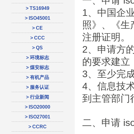
一、申请 is
> TS16949
1、中国企
> ISO45001
照》、《生
> CE
注册证明。
> CCC
2、申请方的 I
> QS
> 环境标志
的要求建立，
> 煤安标志
3、至少完
> 有机产品
4、信息技
> 服务认证
到主管部门
> 行业新闻
> ISO20000
> ISO27001
二、申请 i
> CCRC